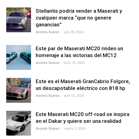
Stellantis podría vender a Maserati y
cualquier marca “que no genere
ganancias”
julio 29, 2024
Andrés Suárez
-
Este par de Maserati MC20 rinden un
homenaje a las victorias del MC12
junio 19, 2024
Andrés Suárez
-
Este es el Maserati GranCabrio Folgore,
un descapotable eléctrico con 818 hp
abril 15, 2024
Andrés Suárez
-
Este Maserati MC20 off-road se inspira
en el Dakar y quiere ser una realidad
marzo 5, 2024
Andrés Suárez
-