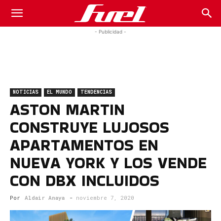
Fuel
- Publicidad -
Car
NOTICIAS
EL MUNDO
TENDENCIAS
Magazine
ASTON MARTIN
CONSTRUYE LUJOSOS
APARTAMENTOS EN
NUEVA YORK Y LOS VENDE
CON DBX INCLUIDOS
Por
Aldair Anaya
-
noviembre 7, 2020