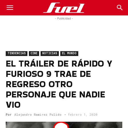
Fuel
- Publicidad -
Car
TENDENCIAS
CINE
NOTICIAS
EL MUNDO
Magazine
EL TRÁILER DE RÁPIDO Y
FURIOSO 9 TRAE DE
REGRESO OTRO
PERSONAJE QUE NADIE
VIO
Por
Alejandro Ramirez Pulido
-
febrero 1, 2020