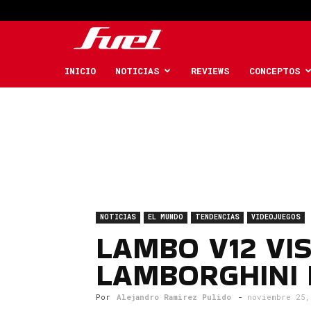
Fuel
Car
INICIO
NOTICIAS
REVIEWS
CONCEPTOS
Magazine
NOTICIAS
EL MUNDO
TENDENCIAS
VIDEOJUEGOS
LAMBO V12 VI
LAMBORGHINI
Por
Alejandro Ramirez Pulido
-
noviembre 25,