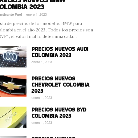
OLOMBIA 2023
enero 1, 2023
acticante Fuel
-
sta de precios de los modelos BMW para
lombia en el año 2023. Todos los precios son
VP*, el valor final lo determina cada...
PRECIOS NUEVOS AUDI
COLOMBIA 2023
enero 1, 2023
PRECIOS NUEVOS
CHEVROLET COLOMBIA
2023
enero 1, 2023
PRECIOS NUEVOS BYD
COLOMBIA 2023
enero 1, 2023