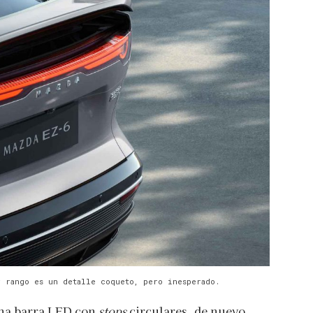
y rango es un detalle coqueto, pero inesperado.
una barra LED con
stops
circulares, de nuevo