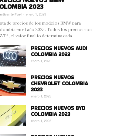
OLOMBIA 2023
enero 1, 2023
acticante Fuel
-
sta de precios de los modelos BMW para
lombia en el año 2023. Todos los precios son
VP*, el valor final lo determina cada...
PRECIOS NUEVOS AUDI
COLOMBIA 2023
enero 1, 2023
PRECIOS NUEVOS
CHEVROLET COLOMBIA
2023
enero 1, 2023
PRECIOS NUEVOS BYD
COLOMBIA 2023
enero 1, 2023