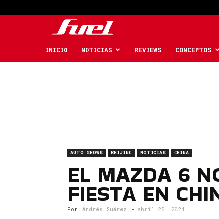
Fuel
Car
INICIO
NOTICIAS
REVIEWS
CONCEPTOS
Magazine
AUTO SHOWS
BEIJING
NOTICIAS
CHINA
EL MAZDA 6 NO
FIESTA EN CHI
Por
Andrés Suárez
-
abril 25, 2024