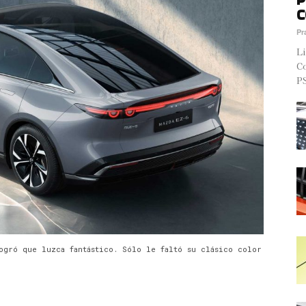
C
Pr
Li
Co
PS
ogró que luzca fantástico. Sólo le faltó su clásico color