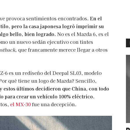
 ve provoca sentimientos encontrados.
En el
tilo, pero la casa japonesa logró imprimir su
algo bello, bien logrado.
No es el Mazda 6, es el
omo un nuevo sedán ejecutivo con tintes
astback
, que francamente merece llegar a otros
l EZ-6 es un rediseño del Deepal SL03, modelo
¿Por qué tiene un logo de Mazda? Sencillo,
 estos últimos decidieron que China, con todo
do para crear un vehículo 100% eléctrico.
stos,
el MX-30
fue una decepción.
P