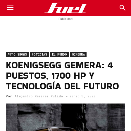
Fuel
- Publicidad -
Car
AUTO SHOWS
NOTICIAS
EL MUNDO
GINEBRA
Magazine
KOENIGSEGG GEMERA: 4
PUESTOS, 1700 HP Y
TECNOLOGÍA DEL FUTURO
Por
Alejandro Ramirez Pulido
-
marzo 3, 2020