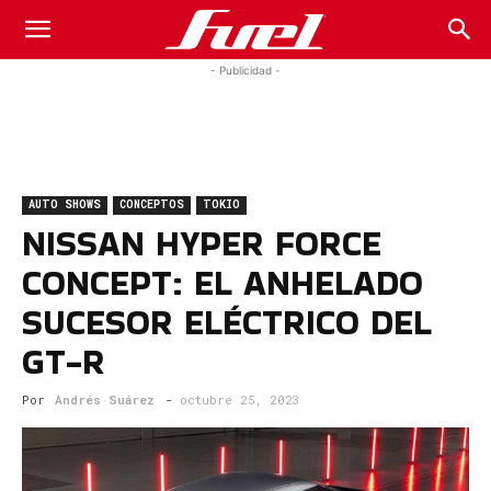
Fuel
- Publicidad -
Car
AUTO SHOWS
CONCEPTOS
TOKIO
Magazine
NISSAN HYPER FORCE
CONCEPT: EL ANHELADO
SUCESOR ELÉCTRICO DEL
GT-R
Por
Andrés Suárez
-
octubre 25, 2023