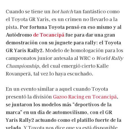
Cuando se tiene un
hot hatch
tan fantástico como
el Toyota GR Yaris, es un crimen no llevarlo a la
pista.
Por fortuna Toyota pensó en eso mismo y al
Autódromo
de Tocancipá
fue para dar una gran
demostración con su juguete para rally: el Toyota
GR Yaris Rally2.
Modelo de homologación para los
campeonatos junior antesala al WRC o
World Rally
Championship
, del cual emergió cierto Kalle
Rovanperä, tal vez lo haya escuchado.
En un evento similar a aquel cuando Toyota
presentó la división
Gazoo Racing en Tocancipá
,
se juntaron los modelos más “deportivos de la
marca” en un día de automovilismo, con el GR
Yaris Rally2 actuando como el platillo fuerte de la
velada.
Y Toyota nos dice que ya está disponible