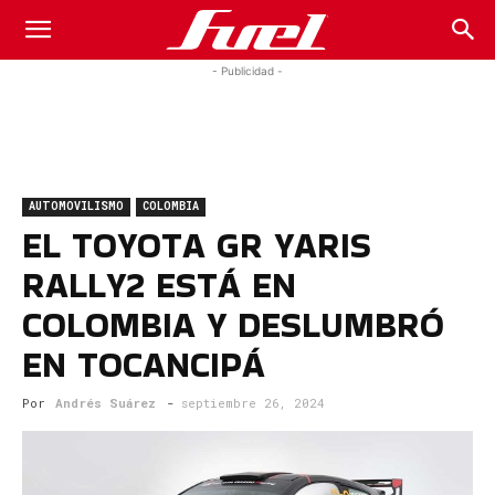
Fuel
- Publicidad -
Car
AUTOMOVILISMO
COLOMBIA
Magazine
EL TOYOTA GR YARIS
RALLY2 ESTÁ EN
COLOMBIA Y DESLUMBRÓ
EN TOCANCIPÁ
Por
Andrés Suárez
-
septiembre 26, 2024