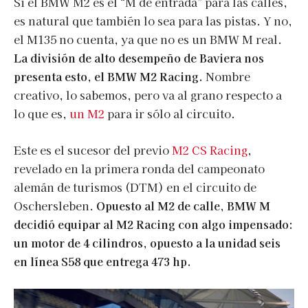
Si el BMW M2 es el “M de entrada” para las calles,
es natural que también lo sea para las pistas. Y no,
el M135 no cuenta, ya que no es un BMW M real.
La división de alto desempeño de Baviera nos
presenta esto, el BMW M2 Racing.
Nombre
creativo, lo sabemos, pero va al grano respecto a
lo que es,
un M2
para ir sólo al circuito.
Este es el sucesor del previo
M2 CS Racing
,
revelado en la primera ronda del campeonato
alemán de turismos (DTM) en el circuito de
Oschersleben.
Opuesto al M2 de calle, BMW M
decidió equipar al M2 Racing con algo impensado:
un motor de 4 cilindros, opuesto a la unidad seis
en línea S58 que entrega 473 hp.