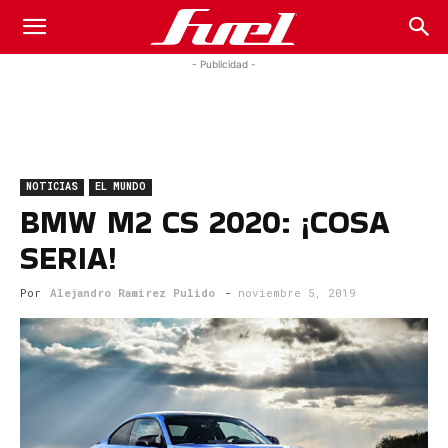
Fuel
- Publicidad -
Car
NOTICIAS
EL MUNDO
Magazine
BMW M2 CS 2020: ¡COSA
SERIA!
Por
Alejandro Ramirez Pulido
-
noviembre 5, 2019