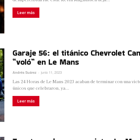
Leer más
Garaje 56: el titánico Chevrolet 
“voló” en Le Mans
junio 11, 2023
Andrés Suárez
-
Las 24 Horas de Le Mans 2023 acaban de terminar con una victo
únicos que celebraron, ya...
Leer más