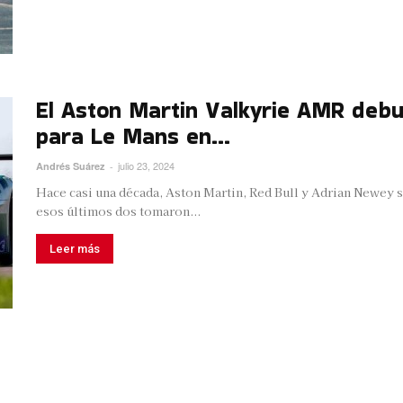
El Aston Martin Valkyrie AMR debu
para Le Mans en...
julio 23, 2024
Andrés Suárez
-
Hace casi una década, Aston Martin, Red Bull y Adrian Newey s
esos últimos dos tomaron...
Leer más