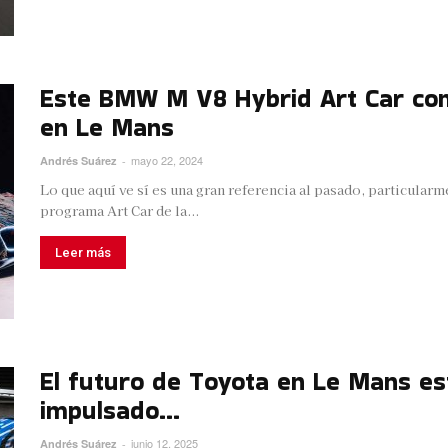
Este BMW M V8 Hybrid Art Car com
en Le Mans
mayo 22, 2024
Andrés Suárez
-
Lo que aquí ve sí es una gran referencia al pasado, particular
programa Art Car de la...
Leer más
El futuro de Toyota en Le Mans es
impulsado...
junio 12, 2025
Andrés Suárez
-