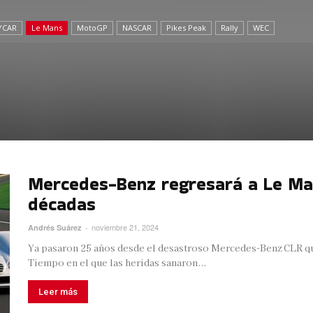
YCAR
Le Mans
MotoGP
NASCAR
Pikes Peak
Rally
WEC
Mercedes-Benz regresará a Le Man
décadas
noviembre 21, 2024
Andrés Suárez
-
Ya pasaron 25 años desde el desastroso Mercedes-Benz CLR qu
Tiempo en el que las heridas sanaron...
Leer más