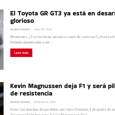
El Toyota GR GT3 ya está en desar
glorioso
mayo 30, 2024
Andrés Suárez
-
Momento, ¿Toyota tiene un nuevo auto de carreras? ¿Será este 
brújula apunta más a un...
Leer más
Kevin Magnussen deja F1 y será p
de resistencia
diciembre 9, 2024
Andrés Suárez
-
Entre las muchas despedidas que tuvo Fórmula 1 después de la
desapercibida fue esta. Kevin Magnussen deja...