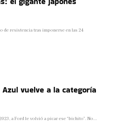
s: el gigante japonés
o de resistencia tras imponerse en las 24
 Azul vuelve a la categoría
023, a Ford le volvió a picar ese “bichito”. No...