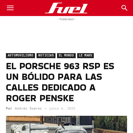
Fuel
- Publicidad -
Car
AUTOMOVILISMO
NOTICIAS
EL MUNDO
LE MANS
Magazine
EL PORSCHE 963 RSP ES
UN BÓLIDO PARA LAS
CALLES DEDICADO A
ROGER PENSKE
Por
Andrés Suárez
-
junio 6, 2025