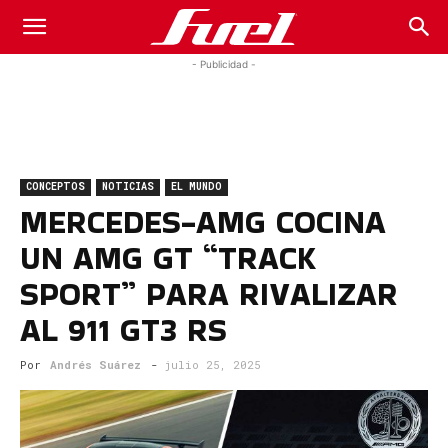
Fuel
- Publicidad -
Car
CONCEPTOS
NOTICIAS
EL MUNDO
Magazine
MERCEDES-AMG COCINA
UN AMG GT “TRACK
SPORT” PARA RIVALIZAR
AL 911 GT3 RS
Por
Andrés Suárez
-
julio 25, 2025