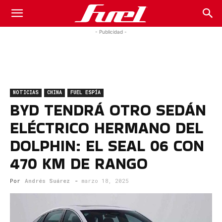
Fuel
- Publicidad -
Car
NOTICIAS
CHINA
FUEL ESPÍA
Magazine
BYD TENDRÁ OTRO SEDÁN
ELÉCTRICO HERMANO DEL
DOLPHIN: EL SEAL 06 CON
470 KM DE RANGO
Por
Andrés Suárez
-
marzo 18, 2025