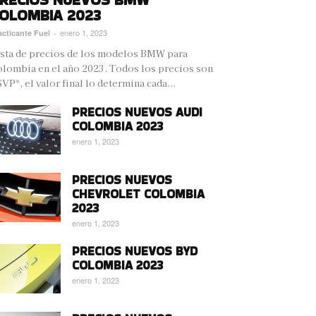
OLOMBIA 2023
enero 1, 2023
acticante Fuel
-
sta de precios de los modelos BMW para
lombia en el año 2023. Todos los precios son
VP*, el valor final lo determina cada...
PRECIOS NUEVOS AUDI
COLOMBIA 2023
enero 1, 2023
PRECIOS NUEVOS
CHEVROLET COLOMBIA
2023
enero 1, 2023
PRECIOS NUEVOS BYD
COLOMBIA 2023
enero 1, 2023