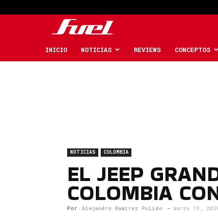
Fuel
Car
INICIO
NOTICIAS
REVIEWS
CONCEPTOS
Magazine
NOTICIAS
COLOMBIA
EL JEEP GRAN
COLOMBIA CON
Por
Alejandro Ramirez Pulido
-
marzo 13, 202