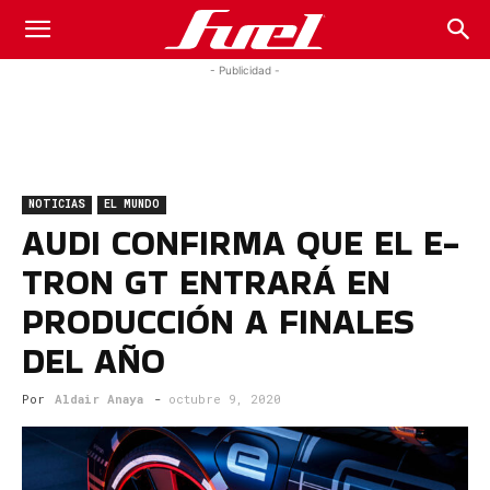
Fuel
- Publicidad -
Car
NOTICIAS
EL MUNDO
Magazine
AUDI CONFIRMA QUE EL E-
TRON GT ENTRARÁ EN
PRODUCCIÓN A FINALES
DEL AÑO
Por
Aldair Anaya
-
octubre 9, 2020