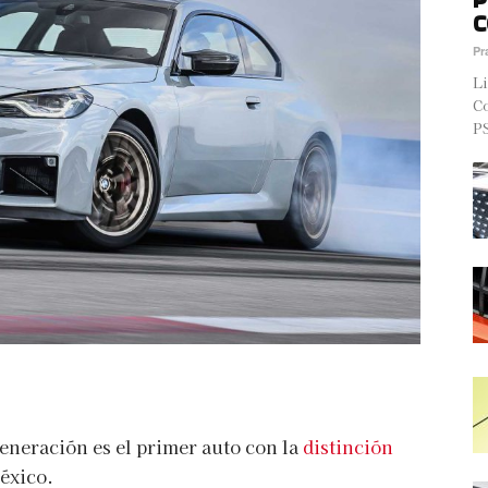
C
Pr
Li
Co
PS
eneración es el primer auto con la
distinción
México.