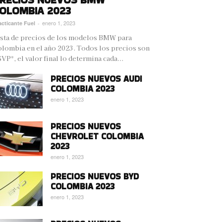
OLOMBIA 2023
enero 1, 2023
acticante Fuel
-
sta de precios de los modelos BMW para
lombia en el año 2023. Todos los precios son
VP*, el valor final lo determina cada...
PRECIOS NUEVOS AUDI
COLOMBIA 2023
enero 1, 2023
PRECIOS NUEVOS
CHEVROLET COLOMBIA
2023
enero 1, 2023
PRECIOS NUEVOS BYD
COLOMBIA 2023
enero 1, 2023