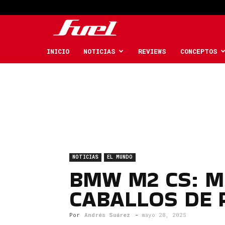
Fuel
Car
INICIO
NOTICIAS
REVIEWS
CONCEPTOS
Magazine
NOTICIAS
EL MUNDO
BMW M2 CS: M
CABALLOS DE 
Por
Andrés Suárez
-
mayo 28, 2025