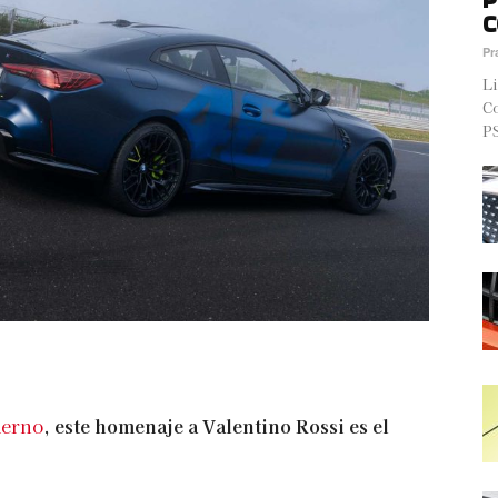
C
Pr
Li
Co
PS
derno
,
este homenaje a Valentino Rossi es el