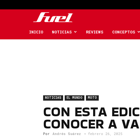
Fuel
Car
INICIO
NOTICIAS
REVIEWS
CONCEPTOS
Magazine
NOTICIAS
EL MUNDO
MOTO
CON ESTA EDI
CONOCER A VA
Por
Andrés Suárez
-
febrero 26, 2025