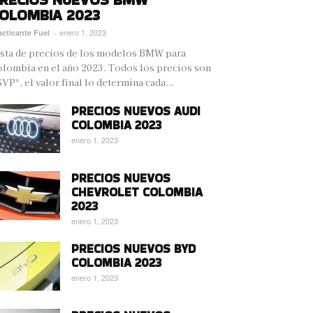
OLOMBIA 2023
enero 1, 2023
acticante Fuel
-
sta de precios de los modelos BMW para
lombia en el año 2023. Todos los precios son
VP*, el valor final lo determina cada...
PRECIOS NUEVOS AUDI
COLOMBIA 2023
enero 1, 2023
PRECIOS NUEVOS
CHEVROLET COLOMBIA
2023
enero 1, 2023
PRECIOS NUEVOS BYD
COLOMBIA 2023
enero 1, 2023