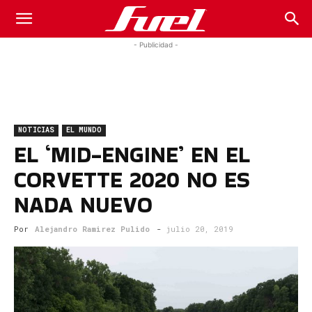
Fuel
- Publicidad -
Car
NOTICIAS
EL MUNDO
Magazine
EL ‘MID-ENGINE’ EN EL
CORVETTE 2020 NO ES
NADA NUEVO
Por
Alejandro Ramirez Pulido
-
julio 20, 2019