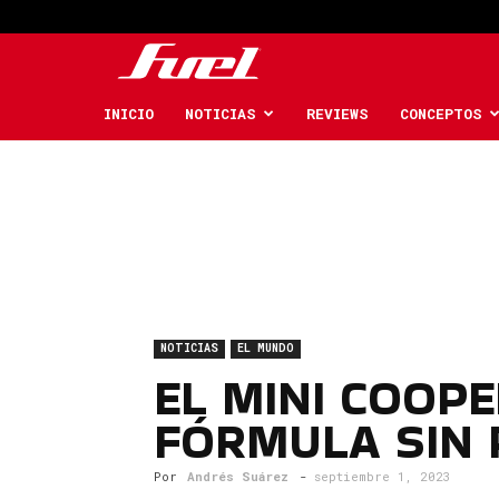
Fuel
Car
INICIO
NOTICIAS
REVIEWS
CONCEPTOS
Magazine
NOTICIAS
EL MUNDO
EL MINI COOP
FÓRMULA SIN 
Por
Andrés Suárez
-
septiembre 1, 2023