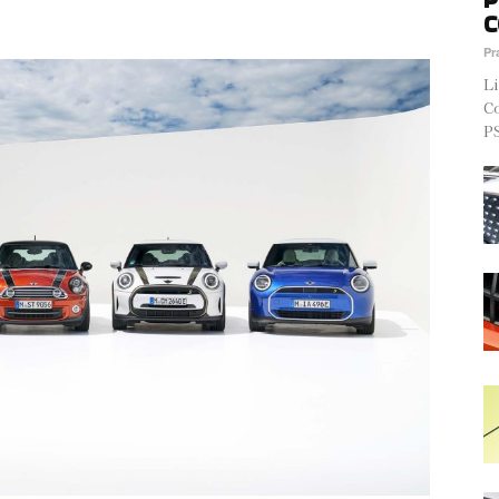
C
Pr
Li
Co
PS