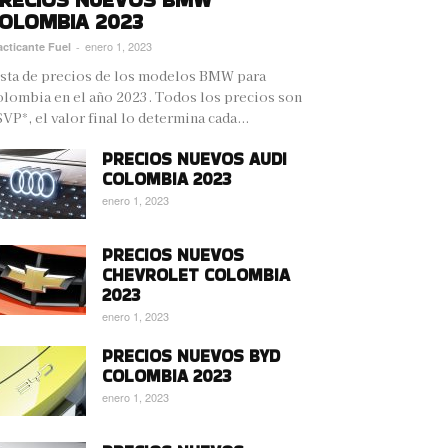
OLOMBIA 2023
enero 1, 2023
acticante Fuel
-
sta de precios de los modelos BMW para
lombia en el año 2023. Todos los precios son
VP*, el valor final lo determina cada...
PRECIOS NUEVOS AUDI
COLOMBIA 2023
enero 1, 2023
PRECIOS NUEVOS
CHEVROLET COLOMBIA
2023
enero 1, 2023
PRECIOS NUEVOS BYD
COLOMBIA 2023
enero 1, 2023