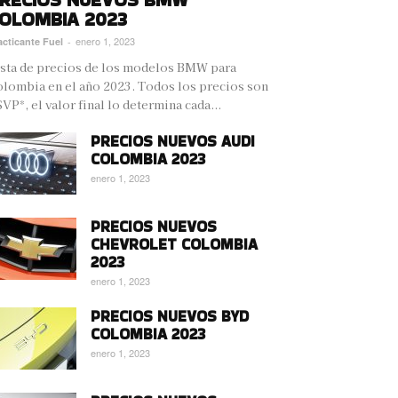
OLOMBIA 2023
enero 1, 2023
acticante Fuel
-
sta de precios de los modelos BMW para
lombia en el año 2023. Todos los precios son
VP*, el valor final lo determina cada...
PRECIOS NUEVOS AUDI
COLOMBIA 2023
enero 1, 2023
PRECIOS NUEVOS
CHEVROLET COLOMBIA
2023
enero 1, 2023
PRECIOS NUEVOS BYD
COLOMBIA 2023
enero 1, 2023