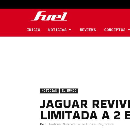
Fuel
Car
INICIO
NOTICIAS
REVIEWS
CONCEPTOS
Magazine
NOTICIAS
EL MUNDO
JAGUAR REVIVE
LIMITADA A 2
Por
Andrés Suárez
-
octubre 24, 2024