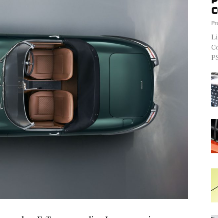
C
Pr
Li
Co
PS