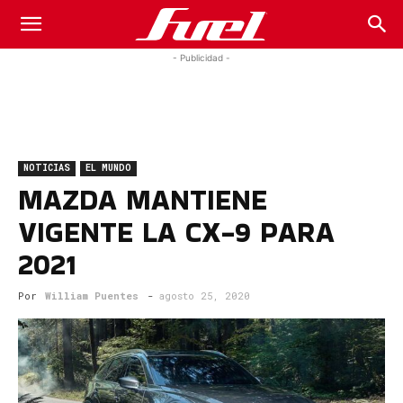
Fuel
- Publicidad -
Car
NOTICIAS
EL MUNDO
Magazine
MAZDA MANTIENE
VIGENTE LA CX-9 PARA
2021
Por
William Puentes
-
agosto 25, 2020