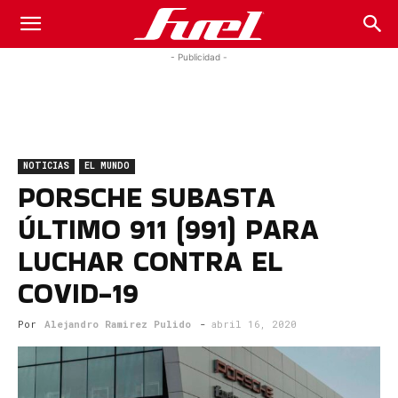
Fuel
- Publicidad -
Car
NOTICIAS
EL MUNDO
Magazine
PORSCHE SUBASTA
ÚLTIMO 911 (991) PARA
LUCHAR CONTRA EL
COVID-19
Por
Alejandro Ramirez Pulido
-
abril 16, 2020