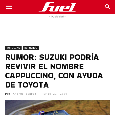
Fuel
- Publicidad -
Car
NOTICIAS
EL MUNDO
Magazine
RUMOR: SUZUKI PODRÍA
REVIVIR EL NOMBRE
CAPPUCCINO, CON AYUDA
DE TOYOTA
Por
Andrés Suárez
-
junio 22, 2024