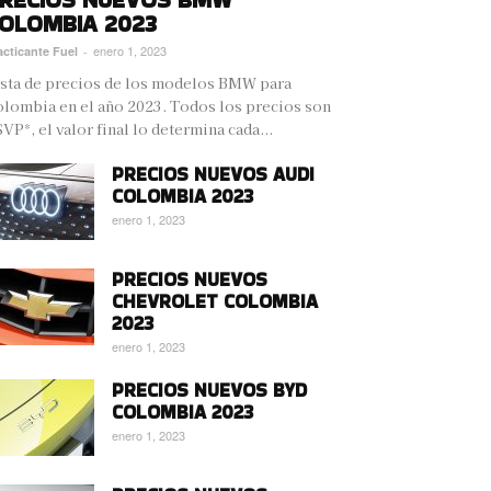
OLOMBIA 2023
enero 1, 2023
acticante Fuel
-
sta de precios de los modelos BMW para
lombia en el año 2023. Todos los precios son
VP*, el valor final lo determina cada...
PRECIOS NUEVOS AUDI
COLOMBIA 2023
enero 1, 2023
PRECIOS NUEVOS
CHEVROLET COLOMBIA
2023
enero 1, 2023
PRECIOS NUEVOS BYD
COLOMBIA 2023
enero 1, 2023