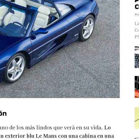
C
Pr
Li
Co
PS
ón
 uno de los más lindos que verá en su vida.
Lo
 un exterior blu Le Mans con una cabina en una