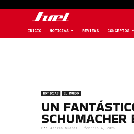
Fuel
Car
INICIO
NOTICIAS
REVIEWS
CONCEPTOS
Magazine
NOTICIAS
EL MUNDO
UN FANTÁSTIC
SCHUMACHER E
Por
Andrés Suárez
-
febrero 4, 2025