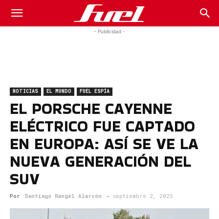
Fuel
- Publicidad -
Car
NOTICIAS
EL MUNDO
FUEL ESPÍA
Magazine
EL PORSCHE CAYENNE
ELÉCTRICO FUE CAPTADO
EN EUROPA: ASÍ SE VE LA
NUEVA GENERACIÓN DEL
SUV
Por
Santiago Rangel Alarcón
-
septiembre 2, 2025