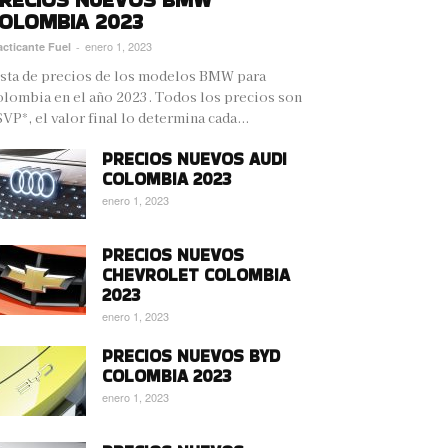
OLOMBIA 2023
enero 1, 2023
acticante Fuel
-
sta de precios de los modelos BMW para
lombia en el año 2023. Todos los precios son
VP*, el valor final lo determina cada...
PRECIOS NUEVOS AUDI
COLOMBIA 2023
enero 1, 2023
PRECIOS NUEVOS
CHEVROLET COLOMBIA
2023
enero 1, 2023
PRECIOS NUEVOS BYD
COLOMBIA 2023
enero 1, 2023