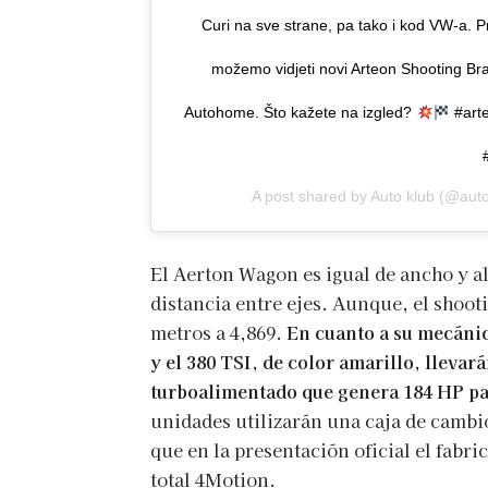
Curi na sve strane, pa tako i kod VW-a. 
možemo vidjeti novi Arteon Shooting Bra
Autohome. Što kažete na izgled?
#art
A post shared by
Auto klub
(@auto
El Aerton Wagon es igual de ancho y a
distancia entre ejes. Aunque, el shoot
metros a 4,869.
En cuanto a su mecánic
y el 380 TSI, de color amarillo, llevar
turboalimentado que genera 184 HP pa
unidades utilizarán una caja de cambi
que en la presentación oficial el fabr
total 4Motion.