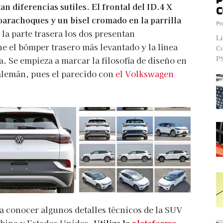
an diferencias sutiles. El frontal del ID.4 X
C
 parachoques y un bisel cromado en la parrilla
Pr
la parte trasera los dos presentan
Li
ne el bómper trasero más levantado y la línea
Co
PS
. Se empieza a marcar la filosofía de diseño en
alemán, pues el parecido con
el Volkswagen
a conocer algunos detalles técnicos de la SUV
hina y Estados Unidos.
Utiliza la
plataforma