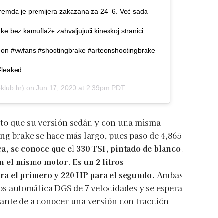
Premda je premijera zakazana za 24. 6. Već sada
ke bez kamuflaže zahvaljujući kineskoj stranici
eon #vwfans #shootingbrake #arteonshootingbrake
#leaked
klub.hr) on
Jun 17, 2020 at 2:39pm PDT
lto que su versión sedán y con una misma
ing brake se hace más largo, pues paso de 4,865
a, se conoce que el 330 TSI, pintado de blanco,
án el mismo motor. Es un 2 litros
ra el primero y 220 HP para el segundo
. Ambas
os automática DGS de 7 velocidades y se espera
icante de a conocer una versión con tracción