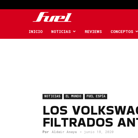
Fuel
Car
INICIO
NOTICIAS
REVIEWS
CONCEPTOS
Magazine
NOTICIAS
EL MUNDO
FUEL ESPÍA
LOS VOLKSWAG
FILTRADOS AN
Por
Aldair Anaya
-
junio 18, 2020