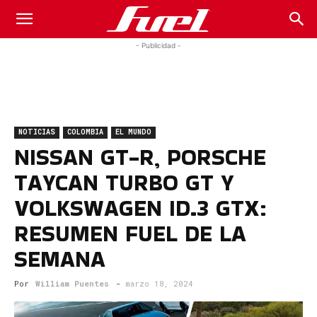
Fuel
- Publicidad -
Car
NOTICIAS
COLOMBIA
EL MUNDO
Magazine
NISSAN GT-R, PORSCHE
TAYCAN TURBO GT Y
VOLKSWAGEN ID.3 GTX:
RESUMEN FUEL DE LA
SEMANA
Por
William Puentes
-
marzo 18, 2024