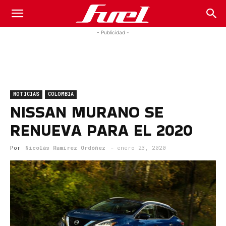
Fuel
- Publicidad -
Car
NOTICIAS
COLOMBIA
Magazine
NISSAN MURANO SE
RENUEVA PARA EL 2020
Por
Nicolás Ramírez Ordóñez
-
enero 23, 2020