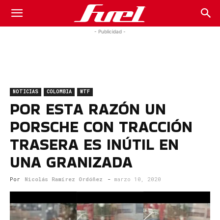
Fuel
- Publicidad -
Car
NOTICIAS
COLOMBIA
WTF
Magazine
POR ESTA RAZÓN UN
PORSCHE CON TRACCIÓN
TRASERA ES INÚTIL EN
UNA GRANIZADA
Por
Nicolás Ramírez Ordóñez
-
marzo 10, 2020