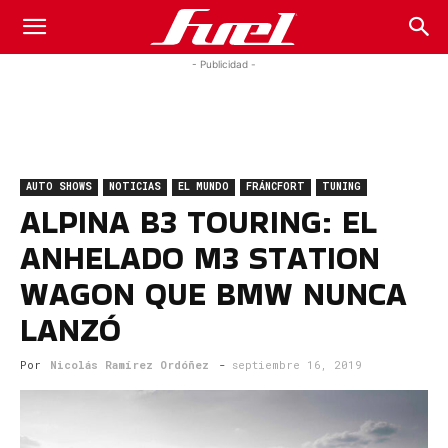
Fuel
- Publicidad -
Car
AUTO SHOWS
NOTICIAS
EL MUNDO
FRÁNCFORT
TUNING
Magazine
ALPINA B3 TOURING: EL
ANHELADO M3 STATION
WAGON QUE BMW NUNCA
LANZÓ
Por
Nicolás Ramírez Ordóñez
-
septiembre 16, 2019