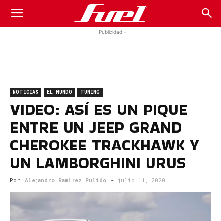
Fuel
- Publicidad -
Car
NOTICIAS
EL MUNDO
TUNING
Magazine
VIDEO: ASÍ ES UN PIQUE
ENTRE UN JEEP GRAND
CHEROKEE TRACKHAWK Y
UN LAMBORGHINI URUS
Por
Alejandro Ramirez Pulido
-
julio 11, 2020