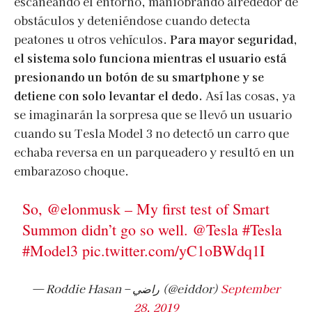
escaneando el entorno, maniobrando alrededor de
obstáculos y deteniéndose cuando detecta
peatones u otros vehículos.
Para mayor seguridad,
el sistema solo funciona mientras el usuario está
presionando un botón de su smartphone y se
detiene con solo levantar el dedo.
Así las cosas, ya
se imaginarán la sorpresa que se llevó un usuario
cuando su Tesla Model 3 no detectó un carro que
echaba reversa en un parqueadero y resultó en un
embarazoso choque.
So,
@elonmusk
– My first test of Smart
Summon didn’t go so well.
@Tesla
#Tesla
#Model3
pic.twitter.com/yC1oBWdq1I
— Roddie Hasan – راضي (@eiddor)
September
28, 2019