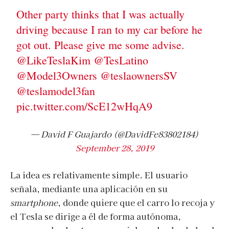
Other party thinks that I was actually
driving because I ran to my car before he
got out. Please give me some advise.
@LikeTeslaKim
@TesLatino
@Model3Owners
@teslaownersSV
@teslamodel3fan
pic.twitter.com/ScE12wHqA9
— David F Guajardo (@DavidFe83802184)
September 28, 2019
La idea es relativamente simple. El usuario
señala, mediante una aplicación en su
smartphone
, donde quiere que el carro lo recoja y
el Tesla se dirige a él de forma autónoma,