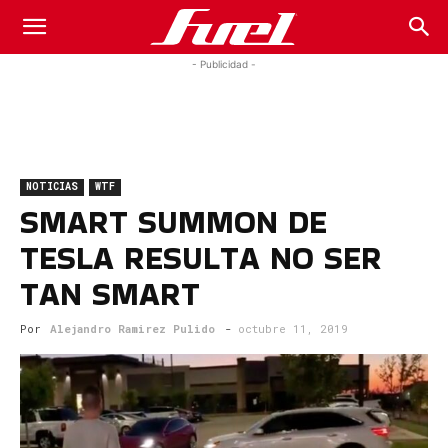
Fuel
- Publicidad -
Car
NOTICIAS
WTF
Magazine
SMART SUMMON DE
TESLA RESULTA NO SER
TAN SMART
Por
Alejandro Ramirez Pulido
-
octubre 11, 2019