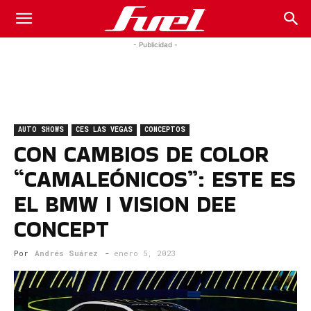
Fuel
- Publicidad -
Car
AUTO SHOWS
CES LAS VEGAS
CONCEPTOS
Magazine
CON CAMBIOS DE COLOR
“CAMALEÓNICOS”: ESTE ES
EL BMW I VISION DEE
CONCEPT
Por
Andrés Suárez
-
enero 5, 2023