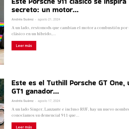
Este Porsche 911 clásico se inspira
secreto: un motor...
agosto 21, 2024
Andrés Suárez
-
A un lado, restomods que cambian el motor a combustión por u
clásico en un híbrido,...
Leer más
Este es el Tuthill Porsche GT One, 
GT1 ganador...
agosto 17, 2024
Andrés Suárez
-
A un lado Singer, Lanzante e incluso RUF, hay un nuevo nombr
conocíamos su demencial 911 que...
Leer más