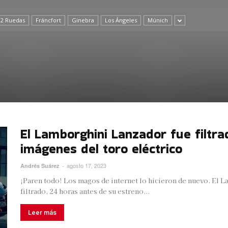
 2 Ruedas
Fráncfort
Ginebra
Los Ángeles
Múnich
El Lamborghini Lanzador fue filtra
imágenes del toro eléctrico
agosto 17, 2023
Andrés Suárez
-
¡Paren todo! Los magos de internet lo hicieron de nuevo. El L
filtrado, 24 horas antes de su estreno...
Leer más