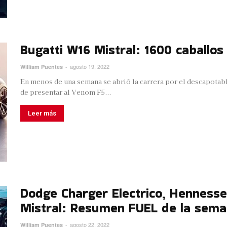
Bugatti W16 Mistral: 1600 caballos 
agosto 19, 2022
William Puentes
-
En menos de una semana se abrió la carrera por el descapota
de presentar al Venom F5...
Leer más
Dodge Charger Electrico, Henness
Mistral: Resumen FUEL de la sem
agosto 22, 2022
William Puentes
-