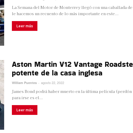
La Semana del Motor de Monterrey llegó con una caballada de 
le hacemos un recuento de lo más importante en este...
Leer más
Aston Martin V12 Vantage Roadste
potente de la casa inglesa
agosto 22, 2022
William Puentes
-
James Bond podrá haber muerto en la última película (perdón si
para irse es el...
Leer más