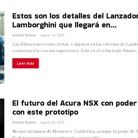
Estos son los detalles del Lanzador
Lamborghini que llegará en...
agosto 18, 2023
Andrés Suárez
-
Las filtraciones eran ciertas, y alguien en las oficinas de La
conversación con sus superiores. Este es el reluciente futuro..
Leer más
El futuro del Acura NSX con poder
con este prototipo
agosto 22, 2023
Andrés Suárez
-
No nos alejamos de Monterey, California, porque la gente de A
Podrá parecer un concepto más, un sencillo...