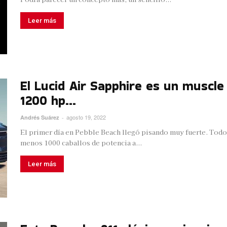
Leer más
El Lucid Air Sapphire es un muscle
1200 hp...
agosto 19, 2022
Andrés Suárez
-
El primer día en Pebble Beach llegó pisando muy fuerte. Todos
menos 1000 caballos de potencia a...
Leer más