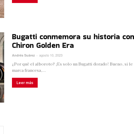
Bugatti conmemora su historia con
Chiron Golden Era
agosto 10, 2023
Andrés Suárez
-
¿Por qué el alboroto? ¡Es solo un Bugatti dorado! Bueno, si le 
marca francesa,...
Leer más