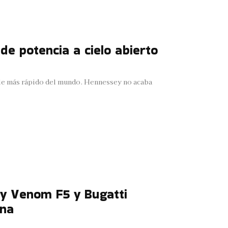
de potencia a cielo abierto
ble más rápido del mundo. Hennessey no acaba
ey Venom F5 y Bugatti
ana