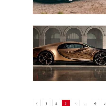
...
1
2
3
4
6