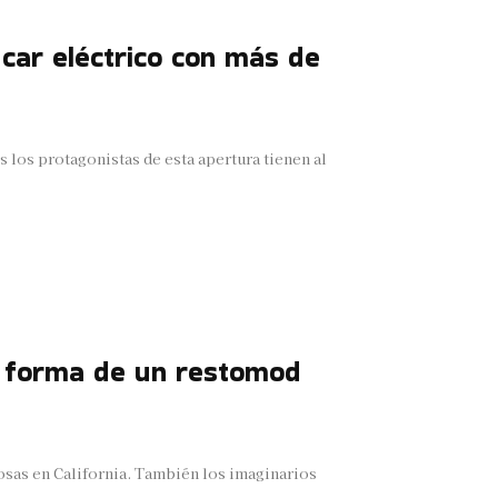
 car eléctrico con más de
 los protagonistas de esta apertura tienen al
n forma de un restomod
osas en California. También los imaginarios