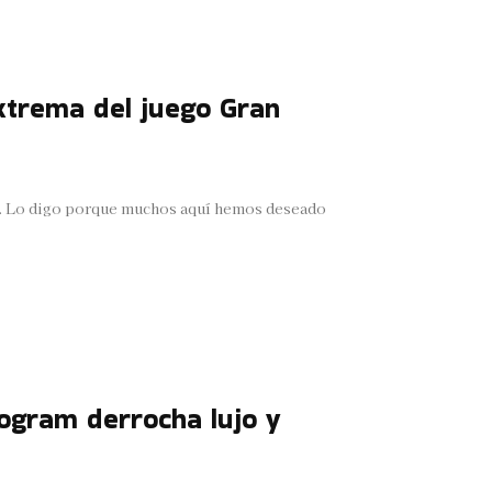
trema del juego Gran
ión. Lo digo porque muchos aquí hemos deseado
gram derrocha lujo y