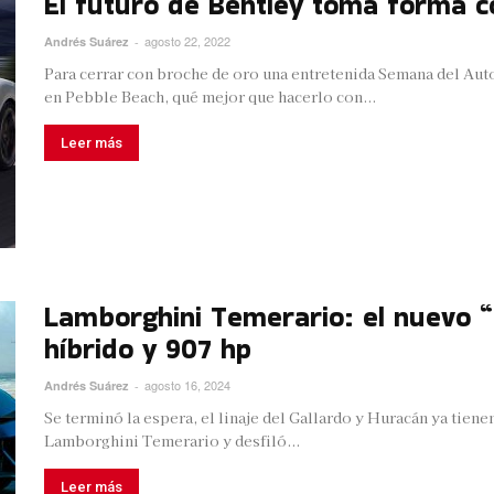
El futuro de Bentley toma forma c
agosto 22, 2022
Andrés Suárez
-
Para cerrar con broche de oro una entretenida Semana del Au
en Pebble Beach, qué mejor que hacerlo con...
Leer más
Lamborghini Temerario: el nuevo “t
híbrido y 907 hp
agosto 16, 2024
Andrés Suárez
-
Se terminó la espera, el linaje del Gallardo y Huracán ya tiene
Lamborghini Temerario y desfiló...
Leer más