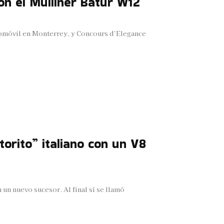
on el Mulliner Batur W12
tomóvil en Monterrey, y Concours d’Elegance
orito” italiano con un V8
n un nuevo sucesor. Al final sí se llamó