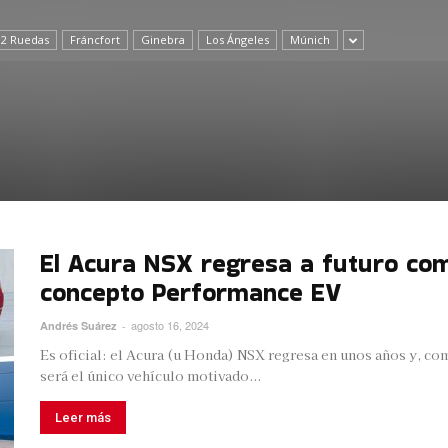
 2 Ruedas
Fráncfort
Ginebra
Los Ángeles
Múnich
El Acura NSX regresa a futuro como
concepto Performance EV
agosto 16, 2024
Andrés Suárez
-
Es oficial: el Acura (u Honda) NSX regresa en unos años y, c
será el único vehículo motivado...
Leer más