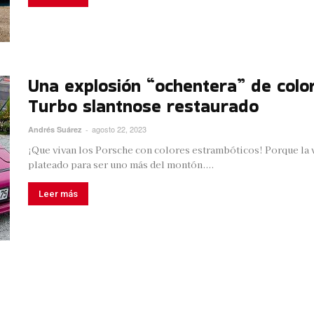
Una explosión “ochentera” de color
Turbo slantnose restaurado
agosto 22, 2023
Andrés Suárez
-
¡Que vivan los Porsche con colores estrambóticos! Porque la v
plateado para ser uno más del montón....
Leer más