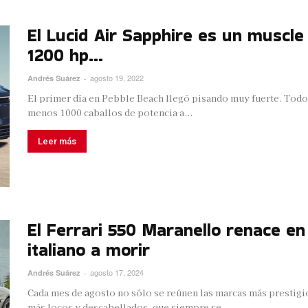
El Lucid Air Sapphire es un muscle
1200 hp...
agosto 19, 2022
Andrés Suárez
-
El primer día en Pebble Beach llegó pisando muy fuerte. Todos
menos 1000 caballos de potencia a...
Leer más
El Ferrari 550 Maranello renace e
italiano a morir
agosto 17, 2024
Andrés Suárez
-
Cada mes de agosto no sólo se reúnen las marcas más prestigi
más locos y descabellados, que siempre se...