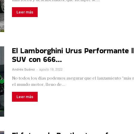
Leer más
El Lamborghini Urus Performante ll
SUV con 666...
agosto 19, 2022
Andrés Suárez
-
No todos los días podemos asegurar que el lanzamiento “más n
el mundo motor, lleno de...
Leer más