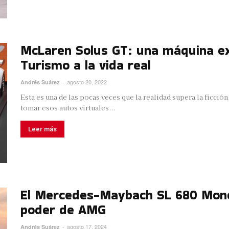
McLaren Solus GT: una máquina ex
Turismo a la vida real
agosto 20, 2022
Andrés Suárez
-
Esta es una de las pocas veces que la realidad supera la ficc
tomar esos autos virtuales...
Leer más
El Mercedes-Maybach SL 680 Mono
poder de AMG
agosto 17, 2024
Andrés Suárez
-