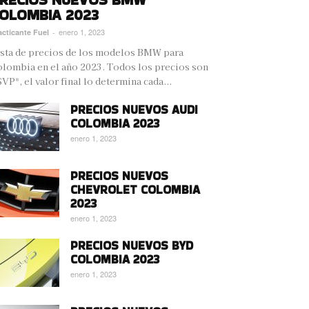
OLOMBIA 2023
enero 1, 2023
acticante Fuel
-
sta de precios de los modelos BMW para
lombia en el año 2023. Todos los precios son
VP*, el valor final lo determina cada...
PRECIOS NUEVOS AUDI
COLOMBIA 2023
enero 1, 2023
PRECIOS NUEVOS
CHEVROLET COLOMBIA
2023
enero 1, 2023
PRECIOS NUEVOS BYD
COLOMBIA 2023
enero 1, 2023