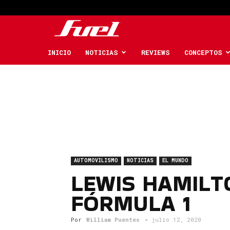
Fuel
Car
INICIO
NOTICIAS
REVIEWS
CONCEPTOS
Magazine
AUTOMOVILISMO
NOTICIAS
EL MUNDO
LEWIS HAMILT
FÓRMULA 1
Por
William Puentes
-
julio 12, 2020