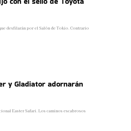
jo con el sello de Toyota
ue desfilarán por el Salón de Tokio. Contrario
er y Gladiator adornarán
icional Easter Safari. Los caminos escabrosos