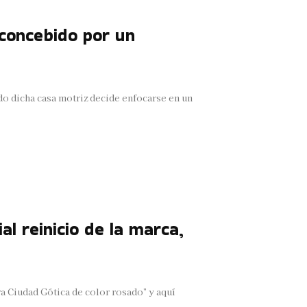
 concebido por un
ndo dicha casa motriz decide enfocarse en un
al reinicio de la marca,
a Ciudad Gótica de color rosado” y aquí