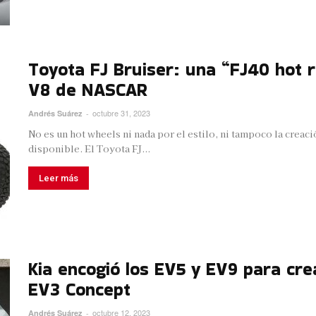
Toyota FJ Bruiser: una “FJ40 hot
V8 de NASCAR
octubre 31, 2023
Andrés Suárez
-
No es un hot wheels ni nada por el estilo, ni tampoco la crea
disponible. El Toyota FJ...
Leer más
Kia encogió los EV5 y EV9 para cre
EV3 Concept
octubre 12, 2023
Andrés Suárez
-