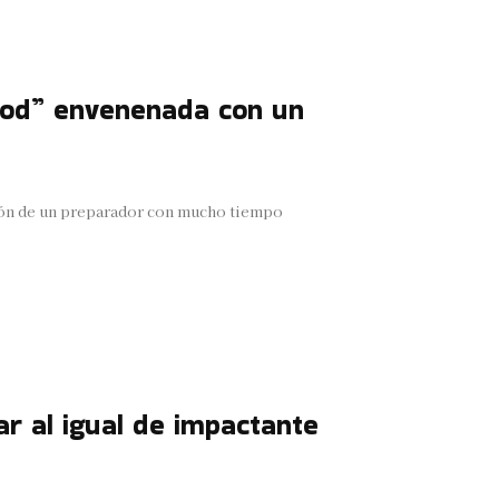
 rod” envenenada con un
ción de un preparador con mucho tiempo
ar al igual de impactante