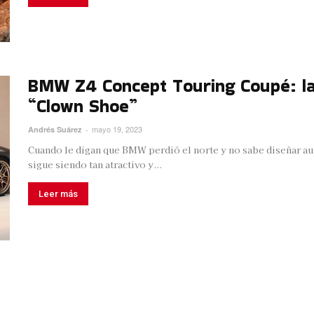
BMW Z4 Concept Touring Coupé: la
“Clown Shoe”
mayo 19, 2023
Andrés Suárez
-
Cuando le digan que BMW perdió el norte y no sabe diseñar au
sigue siendo tan atractivo y...
Leer más