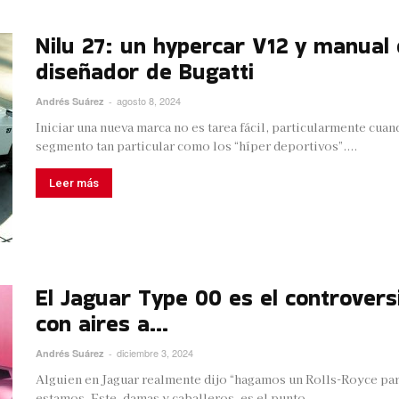
Nilu 27: un hypercar V12 y manual
diseñador de Bugatti
agosto 8, 2024
Andrés Suárez
-
Iniciar una nueva marca no es tarea fácil, particularmente cua
segmento tan particular como los “híper deportivos”....
Leer más
El Jaguar Type 00 es el controversi
con aires a...
diciembre 3, 2024
Andrés Suárez
-
Alguien en Jaguar realmente dijo “hagamos un Rolls-Royce par
estamos. Este, damas y caballeros, es el punto...