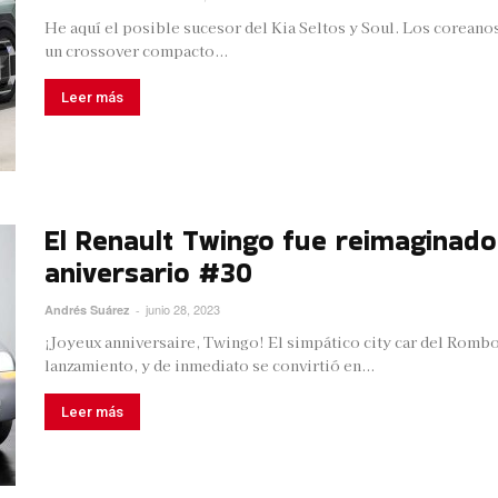
He aquí el posible sucesor del Kia Seltos y Soul. Los coreano
un crossover compacto...
Leer más
El Renault Twingo fue reimaginado
aniversario #30
junio 28, 2023
Andrés Suárez
-
¡Joyeux anniversaire, Twingo! El simpático city car del Rombo
lanzamiento, y de inmediato se convirtió en...
Leer más