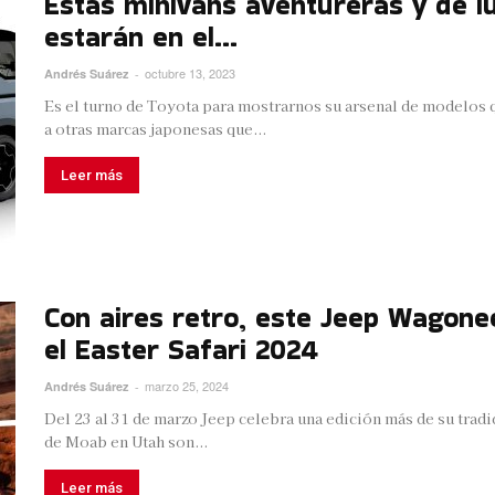
Estas minivans aventureras y de lu
estarán en el...
octubre 13, 2023
Andrés Suárez
-
Es el turno de Toyota para mostrarnos su arsenal de modelos q
a otras marcas japonesas que...
Leer más
Con aires retro, este Jeep Wagone
el Easter Safari 2024
marzo 25, 2024
Andrés Suárez
-
Del 23 al 31 de marzo Jeep celebra una edición más de su trad
de Moab en Utah son...
Leer más