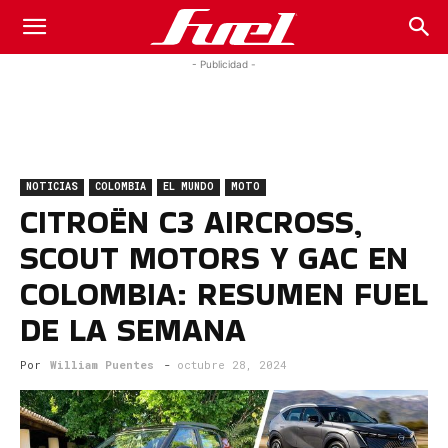
Fuel
- Publicidad -
Car
NOTICIAS
COLOMBIA
EL MUNDO
MOTO
Magazine
CITROËN C3 AIRCROSS,
SCOUT MOTORS Y GAC EN
COLOMBIA: RESUMEN FUEL
DE LA SEMANA
Por
William Puentes
-
octubre 28, 2024