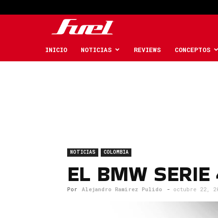
Fuel
Car
INICIO
NOTICIAS
REVIEWS
CONCEPTOS
Magazine
NOTICIAS
COLOMBIA
EL BMW SERIE 
Por
Alejandro Ramirez Pulido
-
octubre 22, 2