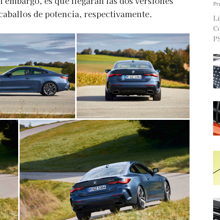
n embargo, es que llegarán las dos versiones
Pr
 caballos de potencia, respectivamente.
Li
Co
PS