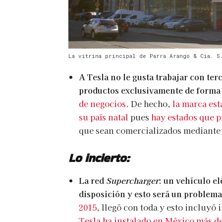
La vitrina principal de Parra Arango & Cia. S
A Tesla no le gusta trabajar con ter
productos exclusivamente de forma 
de negocios.
De hecho,
la marca est
su país natal
pues
hay estados que p
que sean comercializados mediante 
Lo incierto:
La red
Supercharger
: un vehículo el
disposición y esto será un problem
2015
, llegó con toda y esto incluyó 
Tesla ha instalado en México más d