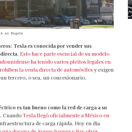
.A en Bogotá
ceros: Tesla es conocida por vender sus
directa
.
Esto hace parte esencial de su modelo
adounidense ha tenido varios pleitos legales en
rohíben la venta directa de automóviles
y exigen
un tercero, o sea, un concesionario.
éctrico es tan bueno como la red de carga a su
a.
Cuando
Tesla llegó oficialmente a México en
infraestructura de carga rápida. Hoy en día
e una docena de
Superchargers
y hay otros