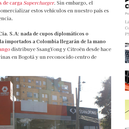
es de carga
Supercharger
. Sin embargo, el
C
mercializar estos vehículos en nuestro país es
Pr
encia.
Li
Co
Cia. S.A: nada de cupos diplomáticos o
PS
sla importados a Colombia llegarán de la mano
ango
distribuye SsangYong y Citroën desde hace
rinas en Bogotá y un reconocido centro de