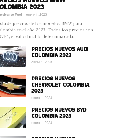
OLOMBIA 2023
enero 1, 2023
acticante Fuel
-
sta de precios de los modelos BMW para
lombia en el año 2023. Todos los precios son
VP*, el valor final lo determina cada...
PRECIOS NUEVOS AUDI
COLOMBIA 2023
enero 1, 2023
PRECIOS NUEVOS
CHEVROLET COLOMBIA
2023
enero 1, 2023
PRECIOS NUEVOS BYD
COLOMBIA 2023
enero 1, 2023