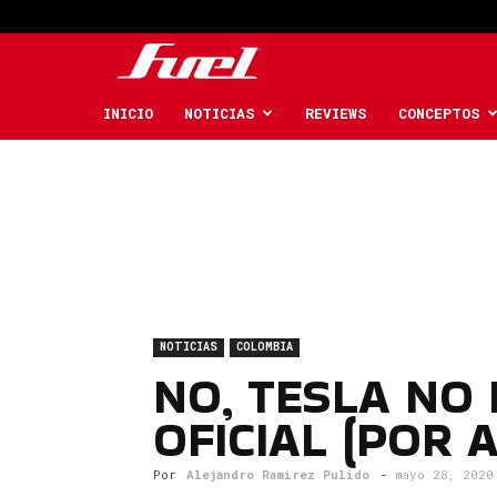
Fuel
Car
INICIO
NOTICIAS
REVIEWS
CONCEPTOS
Magazine
NOTICIAS
COLOMBIA
NO, TESLA NO
OFICIAL (POR 
Por
Alejandro Ramirez Pulido
-
mayo 28, 2020