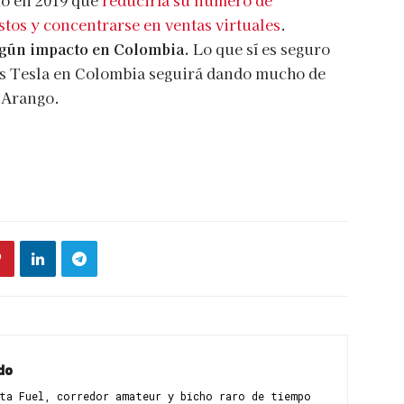
ó en 2019 que
reduciría su numero de
stos y concentrarse en ventas virtuales
.
lgún impacto en Colombia.
Lo que sí es seguro
tos Tesla en Colombia seguirá dando mucho de
a Arango.
do
sta Fuel, corredor amateur y bicho raro de tiempo