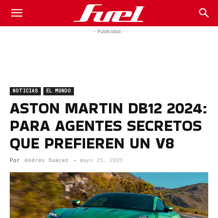
Fuel
- Publicidad -
Car
NOTICIAS
EL MUNDO
Magazine
ASTON MARTIN DB12 2024:
PARA AGENTES SECRETOS
QUE PREFIEREN UN V8
Por
Andrés Suárez
-
mayo 25, 2023