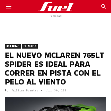
Fuel
- Publicidad -
Car
NOTICIAS
EL MUNDO
Magazine
EL NUEVO MCLAREN 765LT
SPIDER ES IDEAL PARA
CORRER EN PISTA CON EL
PELO AL VIENTO
Por
William Puentes
-
julio 30, 2021