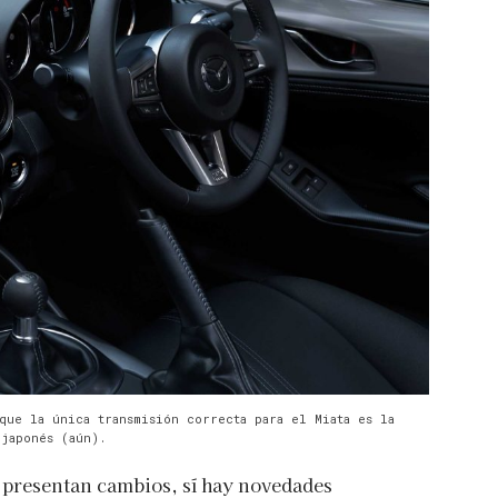
que la única transmisión correcta para el Miata es la
 japonés (aún).
no presentan cambios, sí hay novedades