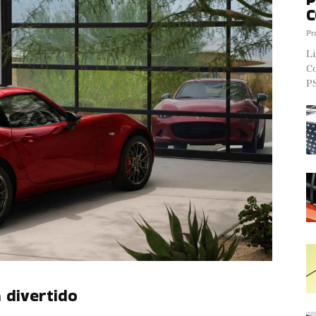
C
Pr
Li
Co
PS
 divertido