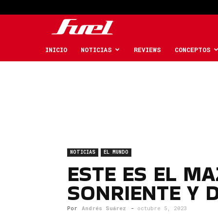
Fuel
Car
INICIO
NOTICIAS
REVIEWS
CONCEPTOS
Magazine
NOTICIAS
EL MUNDO
ESTE ES EL M
SONRIENTE Y 
Por
Andrés Suárez
-
octubre 5, 2023