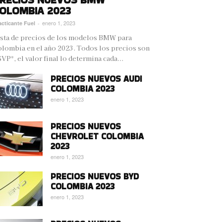
OLOMBIA 2023
enero 1, 2023
acticante Fuel
-
sta de precios de los modelos BMW para
lombia en el año 2023. Todos los precios son
VP*, el valor final lo determina cada...
PRECIOS NUEVOS AUDI
COLOMBIA 2023
enero 1, 2023
PRECIOS NUEVOS
CHEVROLET COLOMBIA
2023
enero 1, 2023
PRECIOS NUEVOS BYD
COLOMBIA 2023
enero 1, 2023