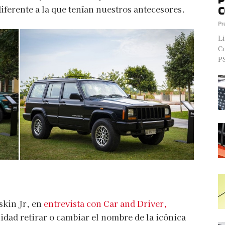
ferente a la que tenían nuestros antecesores.
C
Pr
Li
Co
PS
skin Jr, en
entrevista con Car and Driver,
idad retirar o cambiar el nombre de la icónica