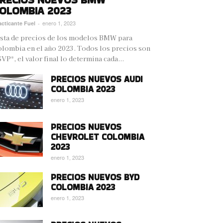
OLOMBIA 2023
enero 1, 2023
acticante Fuel
-
sta de precios de los modelos BMW para
lombia en el año 2023. Todos los precios son
VP*, el valor final lo determina cada...
PRECIOS NUEVOS AUDI
COLOMBIA 2023
enero 1, 2023
PRECIOS NUEVOS
CHEVROLET COLOMBIA
2023
enero 1, 2023
PRECIOS NUEVOS BYD
COLOMBIA 2023
enero 1, 2023