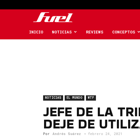
Fuel
Car
INICIO
NOTICIAS
REVIEWS
CONCEPTOS
Magazine
NOTICIAS
EL MUNDO
WTF
JEFE DE LA TR
DEJE DE UTIL
Por
Andrés Suárez
-
febrero 24, 2021