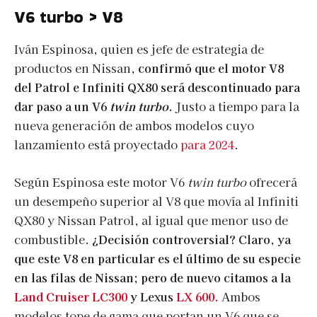
V6 turbo > V8
Iván Espinosa, quien es jefe de estrategia de
productos en Nissan,
confirmó que el motor V8
del Patrol e Infiniti QX80 será descontinuado para
dar paso a un V6
twin turbo
.
Justo a tiempo para la
nueva generación de ambos modelos cuyo
lanzamiento está proyectado
para 2024
.
Según Espinosa este motor V6
twin turbo
ofrecerá
un desempeño superior al V8 que movía al Infiniti
QX80 y Nissan Patrol, al igual que menor uso de
combustible.
¿Decisión controversial? Claro, ya
que este V8 en particular es el último de su especie
en las filas de Nissan; pero de nuevo citamos a la
Land Cruiser LC300
y Lexus
LX 600.
Ambos
modelos tope de gama que portan un V6 que se