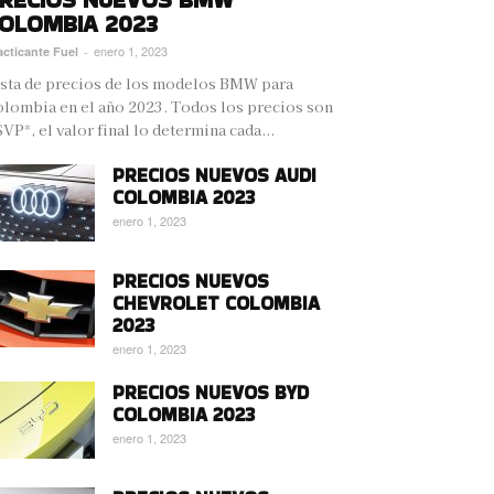
OLOMBIA 2023
enero 1, 2023
acticante Fuel
-
sta de precios de los modelos BMW para
lombia en el año 2023. Todos los precios son
VP*, el valor final lo determina cada...
PRECIOS NUEVOS AUDI
COLOMBIA 2023
enero 1, 2023
PRECIOS NUEVOS
CHEVROLET COLOMBIA
2023
enero 1, 2023
PRECIOS NUEVOS BYD
COLOMBIA 2023
enero 1, 2023