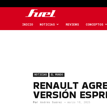
Fuel
Car
INICIO
NOTICIAS
REVIEWS
CONCEPTOS
Magazine
NOTICIAS
EL MUNDO
RENAULT AGRE
VERSIÓN ESPRI
Por
Andrés Suárez
-
marzo 18, 2025