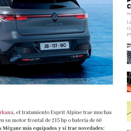
C
Pr
Li
Co
PS
Arkana
, el tratamiento Esprit Alpine trae muchas
n su motor frontal de 215 hp o batería de 60
os Mégane más equipados y sí trae novedades: