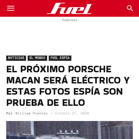
Fuel
- Publicidad -
Car
NOTICIAS
EL MUNDO
FUEL ESPÍA
Magazine
EL PRÓXIMO PORSCHE
MACAN SERÁ ELÉCTRICO Y
ESTAS FOTOS ESPÍA SON
PRUEBA DE ELLO
Por
William Puentes
-
octubre 21, 2020