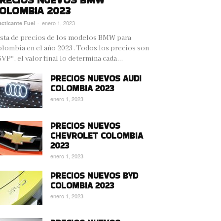
OLOMBIA 2023
enero 1, 2023
acticante Fuel
-
sta de precios de los modelos BMW para
lombia en el año 2023. Todos los precios son
VP*, el valor final lo determina cada...
PRECIOS NUEVOS AUDI
COLOMBIA 2023
enero 1, 2023
PRECIOS NUEVOS
CHEVROLET COLOMBIA
2023
enero 1, 2023
PRECIOS NUEVOS BYD
COLOMBIA 2023
enero 1, 2023