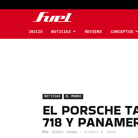
Fuel
Car
INICIO
NOTICIAS
REVIEWS
CONCEPTOS
Magazine
NOTICIAS
EL MUNDO
EL PORSCHE T
718 Y PANAMER
Por
Aldair Anaya
-
octubre 6, 2020