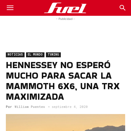
Fuel
- Publicidad -
Car
NOTICIAS
EL MUNDO
TUNING
Magazine
HENNESSEY NO ESPERÓ
MUCHO PARA SACAR LA
MAMMOTH 6X6, UNA TRX
MAXIMIZADA
Por
William Puentes
-
septiembre 4, 2020